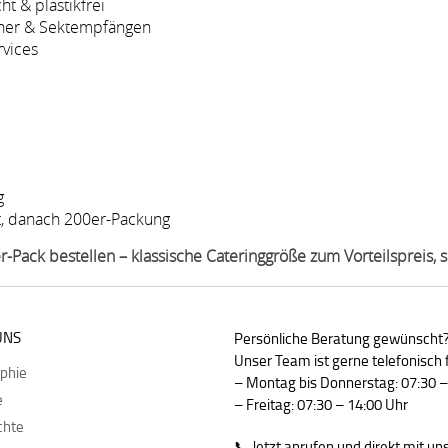
ht & plastikfrei
inner & Sektempfängen
rvices
g
ht, danach 200er-Packung
Pack bestellen – klassische Cateringgröße zum Vorteilspreis, s
UNS
Persönliche Beratung gewünscht
Unser Team ist gerne telefonisch f
ophie
– Montag bis Donnerstag: 07:30 –
e
– Freitag: 07:30 – 14:00 Uhr
chte
📞 Jetzt anrufen und direkt mit u