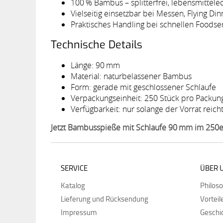
100 % Bambus – splitterfrei, lebensmittelec
Vielseitig einsetzbar bei Messen, Flying D
Praktisches Handling bei schnellen Foodse
Technische Details
Länge: 90 mm
Material: naturbelassener Bambus
Form: gerade mit geschlossener Schlaufe
Verpackungseinheit: 250 Stück pro Packun
Verfügbarkeit: nur solange der Vorrat reic
Jetzt Bambusspieße mit Schlaufe 90 mm im 250er-
SERVICE
ÜBER 
Katalog
Philos
Lieferung und Rücksendung
Vorteil
Impressum
Geschi