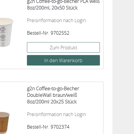
g2n Coffee-to-go-Becher PLA weiß
8oz/200ml, 20x50 Stück
Preisinformation nach Login
Bestell-Nr. 9702552
Zum Produkt
g2n Coffee-to-go-Becher
DoubleWall braun/weiß
8oz/200ml 20x25 Stück
Preisinformation nach Login
Bestell-Nr. 9702374