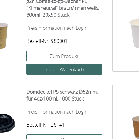
g2n Coffee-to-go-Becher PE
"Klimaneutral" braun/innen weiß,
300ml, 20x50 Stück
Preisinformation nach Login
Bestell-Nr. 980001
Zum Produkt
Domdeckel PS schwarz Ø62mm,
für 4oz/100ml, 1000 Stück
Preisinformation nach Login
Bestell-Nr. 26141