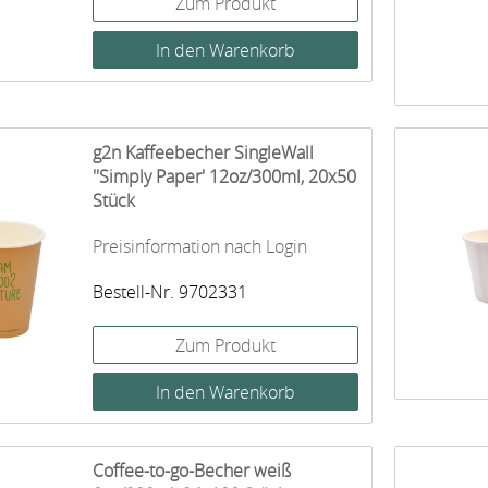
Zum Produkt
g2n Kaffeebecher SingleWall
''Simply Paper' 12oz/300ml, 20x50
Stück
Preisinformation nach Login
Bestell-Nr. 9702331
Zum Produkt
Coffee-to-go-Becher weiß