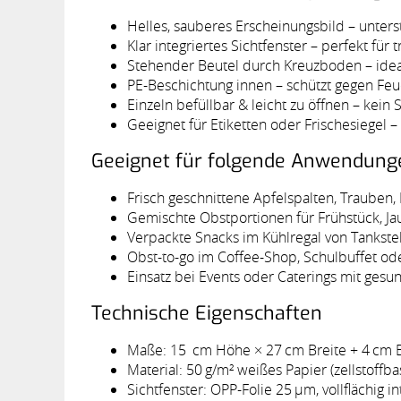
Helles, sauberes Erscheinungsbild – unters
Klar integriertes Sichtfenster – perfekt fü
Stehender Beutel durch Kreuzboden – ideal
PE-Beschichtung innen – schützt gegen Feuc
Einzeln befüllbar & leicht zu öffnen – kein
Geeignet für Etiketten oder Frischesiegel –
Geeignet für folgende Anwendung
Frisch geschnittene Apfelspalten, Trauben
Gemischte Obstportionen für Frühstück, J
Verpackte Snacks im Kühlregal von Tankst
Obst-to-go im Coffee-Shop, Schulbuffet od
Einsatz bei Events oder Caterings mit ges
Technische Eigenschaften
Maße: 15 cm Höhe × 27 cm Breite + 4 cm 
Material: 50 g/m² weißes Papier (zellstoffb
Sichtfenster: OPP-Folie 25 µm, vollflächig in