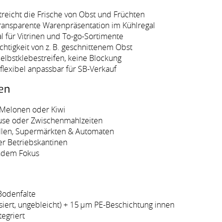
treicht die Frische von Obst und Früchten
r transparente Warenpräsentation im Kühlregal
 für Vitrinen und To-go-Sortimente
htigkeit von z. B. geschnittenem Obst
 Selbstklebestreifen, keine Blockung
 flexibel anpassbar für SB-Verkauf
en
, Melonen oder Kiwi
ause oder Zwischenmahlzeiten
ellen, Supermärkten & Automaten
er Betriebskantinen
undem Fokus
Bodenfalte
asiert, ungebleicht) + 15 µm PE-Beschichtung innen
tegriert