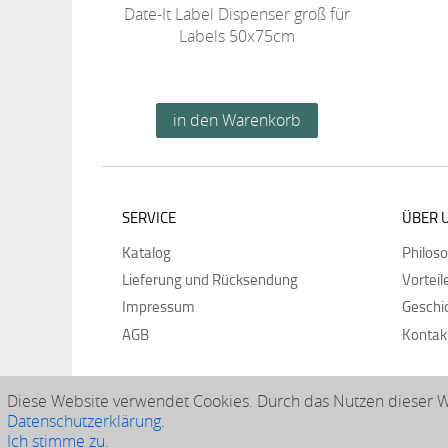
Date-It Label Dispenser groß für
Labels 50x75cm
SERVICE
ÜBER 
Katalog
Philos
Lieferung und Rücksendung
Vorteil
Impressum
Geschi
AGB
Kontak
Diese Website verwendet Cookies. Durch das Nutzen dieser We
Datenschutzerklärung
.
Ich stimme zu.