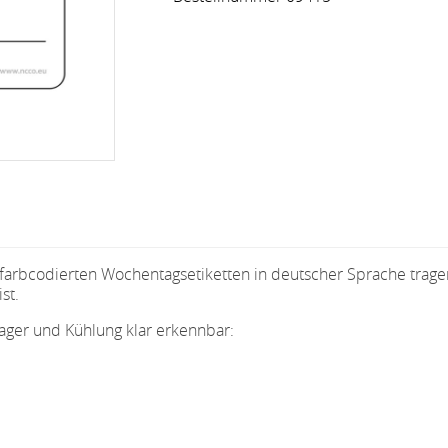
rbcodierten Wochentagsetiketten in deutscher Sprache tragen 
ist.
ager und Kühlung klar erkennbar: