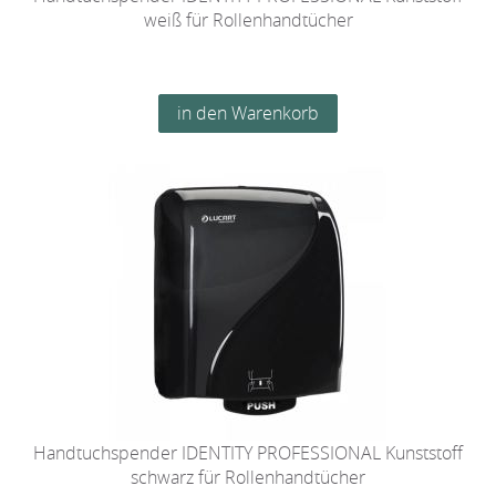
weiß für Rollenhandtücher
Handtuchspender IDENTITY PROFESSIONAL Kunststoff
schwarz für Rollenhandtücher