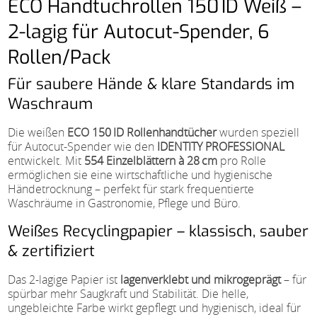
ECO Handtuchrollen 150 ID Weiß –
2-lagig für Autocut-Spender, 6
Rollen/Pack
Für saubere Hände & klare Standards im
Waschraum
Die weißen
ECO 150 ID Rollenhandtücher
wurden speziell
für Autocut-Spender wie den
IDENTITY PROFESSIONAL
entwickelt. Mit
554 Einzelblättern à 28 cm
pro Rolle
ermöglichen sie eine wirtschaftliche und hygienische
Händetrocknung – perfekt für stark frequentierte
Waschräume in Gastronomie, Pflege und Büro.
Weißes Recyclingpapier – klassisch, sauber
& zertifiziert
Das 2-lagige Papier ist
lagenverklebt und mikrogeprägt
– für
spürbar mehr Saugkraft und Stabilität. Die helle,
ungebleichte Farbe wirkt gepflegt und hygienisch, ideal für