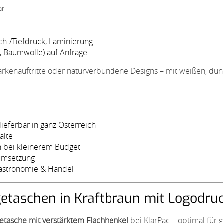
ar
ch-/Tiefdruck, Laminierung
l, Baumwolle) auf Anfrage
arkenauftritte oder naturverbundene Designs – mit weißen, du
ieferbar in ganz Österreich
alte
ch bei kleinerem Budget
kumsetzung
Gastronomie & Handel
agetaschen in Kraftbraun mit Logodru
getasche mit verstärktem Flachhenkel
bei KlarPac – optimal für 