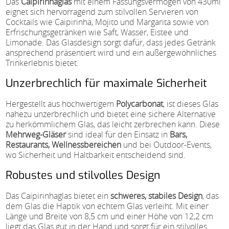
Das
Caipirinhaglas
mit einem Fassungsvermögen von 430ml
eignet sich hervorragend zum stilvollen Servieren von
Cocktails wie Caipirinha, Mojito und Margarita sowie von
Erfrischungsgetränken wie Saft, Wasser, Eistee und
Limonade. Das Glasdesign sorgt dafür, dass jedes Getränk
ansprechend präsentiert wird und ein außergewöhnliches
Trinkerlebnis bietet.
Unzerbrechlich für maximale Sicherheit
Hergestellt aus hochwertigem
Polycarbonat
, ist dieses Glas
nahezu unzerbrechlich und bietet eine sichere Alternative
zu herkömmlichem Glas, das leicht zerbrechen kann. Diese
Mehrweg-Gläser
sind ideal für den Einsatz in
Bars,
Restaurants, Wellnessbereichen
und bei Outdoor-Events,
wo Sicherheit und Haltbarkeit entscheidend sind.
Robustes und stilvolles Design
Das Caipirinhaglas bietet ein
schweres, stabiles Design
, das
dem Glas die Haptik von echtem Glas verleiht. Mit einer
Länge und Breite von 8,5 cm und einer Höhe von 12,2 cm
liegt das Glas gut in der Hand und sorgt für ein stilvolles