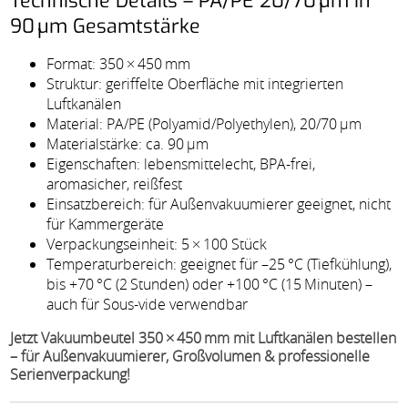
Technische Details – PA/PE 20/70 µm in
90 µm Gesamtstärke
Format: 350 × 450 mm
Struktur: geriffelte Oberfläche mit integrierten
Luftkanälen
Material: PA/PE (Polyamid/Polyethylen), 20/70 µm
Materialstärke: ca. 90 µm
Eigenschaften: lebensmittelecht, BPA-frei,
aromasicher, reißfest
Einsatzbereich: für Außenvakuumierer geeignet, nicht
für Kammergeräte
Verpackungseinheit: 5 × 100 Stück
Temperaturbereich: geeignet für –25 °C (Tiefkühlung),
bis +70 °C (2 Stunden) oder +100 °C (15 Minuten) –
auch für Sous-vide verwendbar
Jetzt Vakuumbeutel 350 × 450 mm mit Luftkanälen bestellen
– für Außenvakuumierer, Großvolumen & professionelle
Serienverpackung!