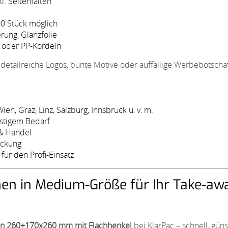
l. Seitenfalten
00 Stück möglich
rung, Glanzfolie
- oder PP-Kordeln
 detailreiche Logos, bunte Motive oder auffällige Werbebotsch
ien, Graz, Linz, Salzburg, Innsbruck u. v. m.
istigem Bedarf
 & Handel
uckung
ür den Profi-Einsatz
hen in Medium-Größe für Ihr Take-awa
en 260+170x260 mm mit Flachhenkel
bei KlarPac – schnell, güns