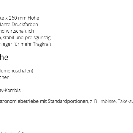
lte x 260 mm Höhe
illante Druckfarben
nd wirtschaftlich
 stabil und preisgünstig
nleger für mehr Tragkraft
che
Alumenüschalen)
cher
way-Kombis
tronomiebetriebe mit Standardportionen
, z. B. Imbisse, Take