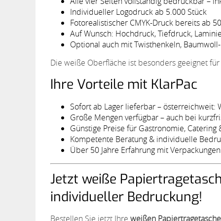
Alle vier Seiten vollständig bedruckbar – ink
Individueller Logodruck ab 5.000 Stück
Fotorealistischer CMYK-Druck bereits ab 5
Auf Wunsch: Hochdruck, Tiefdruck, Laminie
Optional auch mit Twisthenkeln, Baumwoll
Die weiße Oberfläche ist besonders geeignet für
Ihre Vorteile mit KlarPac
Sofort ab Lager lieferbar – österreichweit: W
Große Mengen verfügbar – auch bei kurzfr
Günstige Preise für Gastronomie, Catering
Kompetente Beratung & individuelle Bedr
Über 50 Jahre Erfahrung mit Verpackungen f
Jetzt weiße Papiertragetasc
individueller Bedruckung!
Bestellen Sie jetzt Ihre
weißen Papiertragetasch