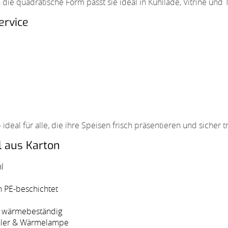
h die quadratische Form passt sie ideal in Kühllade, Vitrine und
ervice
 ideal für alle, die ihre Speisen frisch präsentieren und sicher
l aus Karton
l
en PE-beschichtet
 & wärmebeständig
kühler & Wärmelampe