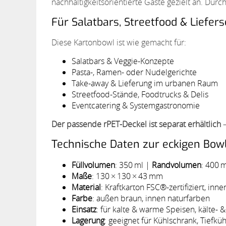
nachhaltigkeitsorientierte Gäste gezielt an. Durc
Für Salatbars, Streetfood & Liefers
Diese Kartonbowl ist wie gemacht für:
Salatbars & Veggie-Konzepte
Pasta-, Ramen- oder Nudelgerichte
Take-away & Lieferung im urbanen Raum
Streetfood-Stände, Foodtrucks & Delis
Eventcatering & Systemgastronomie
Der passende rPET-Deckel ist separat erhältlich
–
Technische Daten zur eckigen Bow
Füllvolumen
: 350 ml |
Randvolumen
: 400 m
Maße
: 130 × 130 × 43 mm
Material
: Kraftkarton FSC®-zertifiziert, inn
Farbe
: außen braun, innen naturfarben
Einsatz
: für kalte & warme Speisen, kälte-
Lagerung
: geeignet für Kühlschrank, Tief