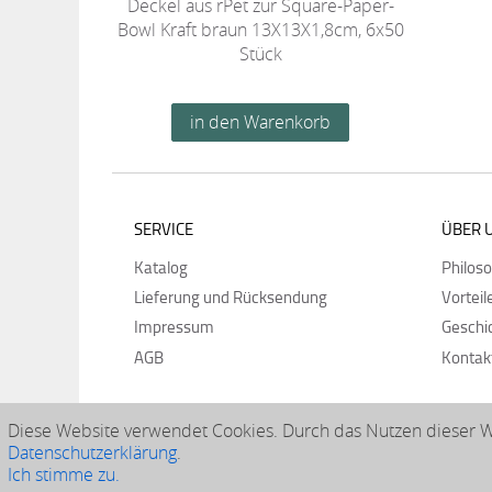
Deckel aus rPet zur Square-Paper-
Bowl Kraft braun 13X13X1,8cm, 6x50
Stück
SERVICE
ÜBER 
Katalog
Philos
Lieferung und Rücksendung
Vorteil
Impressum
Geschi
AGB
Kontak
Diese Website verwendet Cookies. Durch das Nutzen dieser We
Datenschutzerklärung
.
Ich stimme zu.