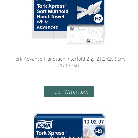
Tork Advance Handtuch Interfold 2lg., 21,2x25,5cm,
21x180Stk.